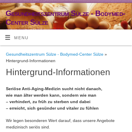
Gesundheitszentrum Sülze - Bodymed-
Center Sülze
GESÜNDER ÄLTER WERDEN
MENU
Gesundheitszentrum Sülze - Bodymed-Center Sülze
»
Hintergrund-Informationen
Hintergrund-Informationen
Seriöse Anti-Aging-Medizin sucht nicht danach,
wie man älter werden kann, sondern wie man
– verhindert, zu früh zu sterben und dabei
– erreicht, sich gesünder und vitaler zu fühlen
Wir legen besonderen Wert darauf, dass unsere Angebote
medizinisch seriös sind.