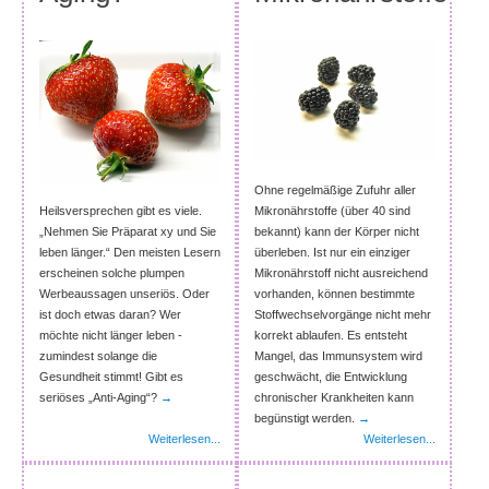
Ohne regelmäßige Zufuhr aller
Heilsversprechen gibt es viele.
Mikronährstoffe (über 40 sind
„Nehmen Sie Präparat xy und Sie
bekannt) kann der Körper nicht
leben länger.“ Den meisten Lesern
überleben. Ist nur ein einziger
erscheinen solche plumpen
Mikronährstoff nicht ausreichend
Werbeaussagen unseriös. Oder
vorhanden, können bestimmte
ist doch etwas daran? Wer
Stoffwechselvorgänge nicht mehr
möchte nicht länger leben -
korrekt ablaufen. Es entsteht
zumindest solange die
Mangel, das Immunsystem wird
Gesundheit stimmt! Gibt es
geschwächt, die Entwicklung
seriöses „Anti-Aging“?
→
chronischer Krankheiten kann
begünstigt werden.
→
Weiterlesen...
Weiterlesen...